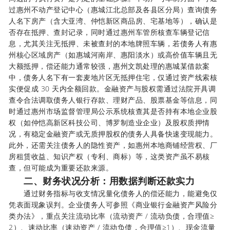
过惠州不动产登记中心（惠城江北总部及各县区分局）查询债务
人名下房产（含大亚湾、仲恺新区商品房、宅基地等），确认是
否存在抵押、查封记录，同时通过惠州车管所核查车辆登记信
息，尤其关注无抵押、未被查封的本地牌照车辆，若债务人有惠
州核心区域房产（如惠城河南岸、惠阳淡水）或高价值车辆且无
大额抵押，偿还能力通常较强，惠州文凯处理的惠城某借款案
中，债务人名下有一套麦地片区无抵押住宅，仅通过资产线索核
实便促成 30 天内全额回款。金融资产与股权需通过法院开具调
查令合法调取债务人银行存款、理财产品、股票基金等信息，同
时通过惠州市场监督管理局公示系统核查其是否持有本地企业股
权（如仲恺高新区科技公司、博罗制造业企业）及股权质押情
况，有稳定金融资产或无质押股权的债务人具备快速变现能力。
此外，还需关注债务人的隐性资产，如惠州本地商铺经营权、厂
房租赁收益、知识产权（专利、商标）等，这类资产虽不易核
查，但可能成为重要还款来源。
二、财务状况分析：用数据判断还款实力
通过财务指标与收支情况量化债务人的偿还能力，能避免仅
凭表面现象误判。企业债务人可参照《商业银行金融资产风险分
类办法》，重点关注流动比率（流动资产 / 流动负债，合理值≥
2）、速动比率（速动资产 / 流动负债，合理值≥1）、现金流量