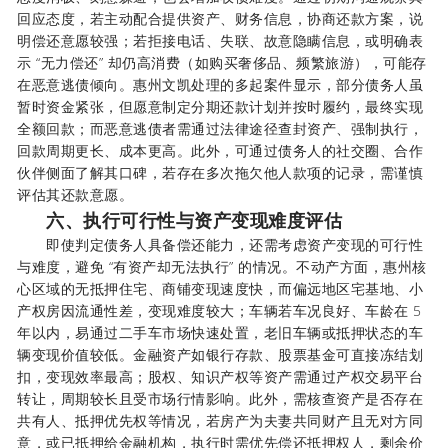
回应态度，若主动配合提供资产、财务信息，协商还款方案，说
明偿还意愿较强；若拒接电话、失联、故意隐瞒信息，或明确表
示 “无力偿还” 却仍高消费（如购买奢侈品、频繁旅游），可能存
在恶意逃债倾向。惠州文凯处理的多起案件显示，部分债务人虽
暂时资金紧张，但愿意制定分期还款计划并按时履约，最终实现
全额回款；而恶意逃债者需通过法律途径查封资产、强制执行，
回款周期更长、成本更高。此外，可通过债务人的社交圈、合作
伙伴侧面了解其口碑，若存在多次拖欠他人款项的记录，需谨慎
评估其还款意愿。
六、执行可行性与资产变现难度评估
即使判定债务人具备偿还能力，还需考虑资产变现的可行性
与难度，避免 “有资产却无法执行” 的情况。不动产方面，惠州核
心区域的无抵押住宅、商铺变现速度快，而偏远地区宅基地、小
产权房因流通性差，变现难度较大；车辆若车况良好、车龄在 5
年以内，易通过二手车市场快速处置，老旧车辆或抵押状态的车
辆变现价值较低。金融资产如银行存款、股票基金可直接冻结划
扣，变现效率最高；股权、知识产权等资产需通过产权交易平台
转让，周期较长且受市场行情影响。此外，需核查资产是否存在
共有人、抵押优先权等情况，若房产为夫妻共同财产且无对方同
意，或已抵押给金融机构，执行时需优先偿还抵押权人，剩余价