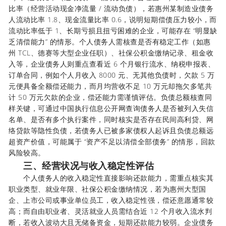
比率（经营活动现金净流量 / 流动负债），若惠州某制造业债务
人流动比率 1.8、现金流量比率 0.6，说明短期偿债压力较小，而
流动比率低于 1、长期亏损且扭亏困难的企业，可能存在 “明显缺
乏清偿能力” 的情形。个人债务人需核查是否有稳定工作（如惠
州 TCL、德赛等大型企业任职）、社保公积金缴纳记录、租金收
入等，企业债务人则重点查看近 6 个月银行流水、纳税申报表、
订单合同，例如个人月收入 8000 元、无其他负债时，欠款 5 万
元便具备全额偿还能力，而月均营收不足 10 万元却拖欠多笔共
计 50 万元欠款的企业，偿还能力需谨慎评估。负债总额核查同
样关键，可通过中国执行信息公开网查询债务人是否被列入失信
名单、是否有多个执行案件，同时核实是否存在民间高利贷、网
络贷款等隐性负债，若债务人已被多家债权人起诉且负债总额远
超资产价值，可能属于 “资产不足以清偿全部债务” 的情形，回款
风险较高。
三、经营状况与收入稳定性评估
个人债务人的收入稳定性直接影响还款能力，需重点核实其
职业类型、就业年限、社保公积金缴纳情况，若为惠州大型国
企、上市公司或事业单位员工，收入稳定性强，偿还意愿通常较
高；而自由职业者、灵活就业人员需结合近 12 个月收入流水判
断，若收入波动大且无储备资金，短期还款能力较弱。企业债务