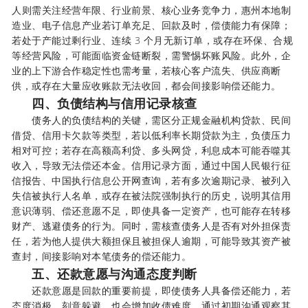
人则需关注经营年限、行业前景、核心业务竞争力，惠州本地制
造业、电子信息产业若订单充足、回款及时，偿债能力有保障；
若处于产能过剩行业、连续 3 个月无新订单，或存在环保、合规
等经营风险，可能面临资金链断裂，需警惕坏账风险。此外，企
业的上下游合作稳定性也需考量，若核心客户流失、供应商断
供，或存在大量应收账款无法收回，都会间接影响偿还能力。
四、负债结构与信用记录核查
债务人的负债结构的关键，需区分正规金融机构贷款、民间
借贷、信用卡欠款等类型，若以低利率长期贷款为主，负债压力
相对可控；若存在高额高利贷、多头网贷，利息成本可能吞噬其
收入，导致无法偿还本金。信用记录方面，通过中国人民银行征
信报告、中国执行信息公开网查询，若有多次逾期记录、被列入
失信被执行人名单，或存在被法院强制执行的历史，说明其信用
意识薄弱、偿还意愿不足，即使具备一定资产，也可能存在转移
财产、逃避债务的行为。同时，需核查债务人是否有对外担保责
任，若为他人提供大额担保且被担保人逾期，可能导致其资产被
查封，间接影响对本笔债务的偿还能力。
五、还款意愿与沟通态度判断
还款意愿是回款的重要前提，即使债务人具备偿还能力，若
态度消极、刻意躲避，也会增加收债难度。通过初期沟通观察其