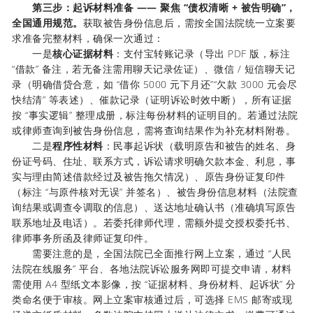
第三步：起诉材料准备 —— 聚焦 “债权清晰 + 被告明确”，
全国通用规范。
获取被告身份信息后，需按全国法院统一立案要
求准备完整材料，确保一次通过：
一是
核心证据材料
：支付宝转账记录（导出 PDF 版，标注
“借款” 备注，若无备注需用聊天记录佐证）、微信 / 短信聊天记
录（明确借贷合意，如 “借你 5000 元下月还”“欠款 3000 元会尽
快结清” 等表述）、催款记录（证明诉讼时效中断），所有证据
按 “事实逻辑” 整理成册，标注每份材料的证明目的。若通过法院
或律师查询到被告身份信息，需将查询结果作为补充材料附卷。
二是
程序性材料
：民事起诉状（载明原告和被告的姓名、身
份证号码、住址、联系方式，诉讼请求明确欠款本金、利息，事
实与理由简述借款经过及被告拖欠情况）、原告身份证复印件
（标注 “与原件核对无误” 并签名）、被告身份信息材料（法院查
询结果或调查令调取的信息）、送达地址确认书（准确填写原告
联系地址及电话）。若委托律师代理，需额外提交授权委托书、
律师事务所函及律师证复印件。
需要注意的是，全国法院已全面推行网上立案，通过 “人民
法院在线服务” 平台、各地法院诉讼服务网即可提交申请，材料
需使用 A4 型纸文本影像，按 “证据材料、身份材料、起诉状” 分
类命名便于审核。网上立案审核通过后，可选择 EMS 邮寄或现