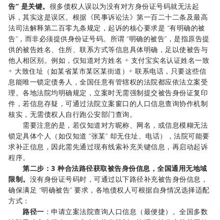
告” 是关键。
很多债权人误以为没有对方身份证号码就无法起
诉，其实这是误区。根据《民事诉讼法》第一百二十二条及最高
法司法解释第二百零九条规定，起诉的核心要求是 “有明确的被
告”，而非必须提供身份证号码。所谓 “明确的被告”，是指原告提
供的被告姓名、住所、联系方式等信息具体明确，足以使被告与
他人相区别。例如，仅知道对方姓名 + 支付宝实名认证姓名一致
+ 大致住址（如某省某市某区某街道）+ 联系电话，只要这些信
息能唯一锁定债务人，全国任意有管辖权的法院都应依法立案受
理。各地法院均明确规定，立案时无需强制提交被告身份证复印
件，若信息存疑，可通过法院立案窗口的人口信息查询协作机制
核实，无需债权人自行跑公安部门查询。
需要注意的是，若仅知道对方昵称、网名，或信息模糊无法
锁定具体个人（如仅知道 “张某” 却无住址、电话），法院可能要
求补正信息，因此需先通过现有线索补充关键信息，再启动起诉
程序。
第二步：3 种合法路径获取被告身份信息，全国通用无地域
限制。
没有身份证号码时，可通过以下路径补充被告身份信息，
确保满足 “明确被告” 要求，各地债权人可根据自身情况选择适配
方式：
路径一
：申请立案法院查询人口信息（最便捷）。全国多数